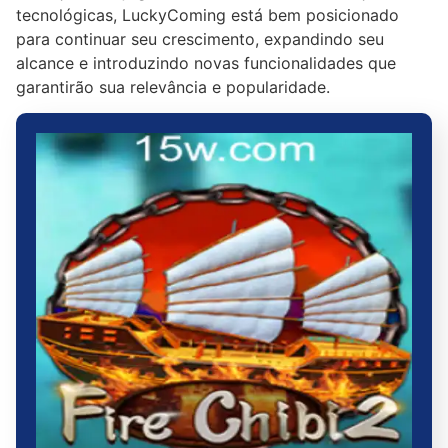
tecnológicas, LuckyComing está bem posicionado
para continuar seu crescimento, expandindo seu
alcance e introduzindo novas funcionalidades que
garantirão sua relevância e popularidade.