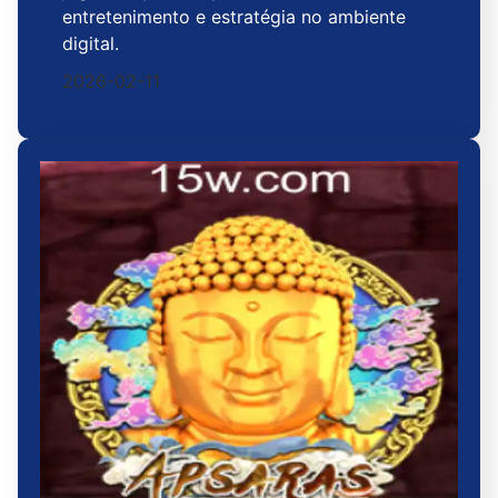
entretenimento e estratégia no ambiente
digital.
2026-02-11