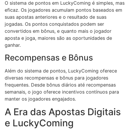
O sistema de pontos em LuckyComing é simples, mas
eficaz. Os jogadores acumulam pontos baseados em
suas apostas anteriores e o resultado de suas
jogadas. Os pontos conquistados podem ser
convertidos em bônus, e quanto mais o jogador
aposta e joga, maiores são as oportunidades de
ganhar.
Recompensas e Bônus
Além do sistema de pontos, LuckyComing oferece
diversas recompensas e bônus para jogadores
frequentes. Desde bônus diários até recompensas
semanais, o jogo oferece incentivos contínuos para
manter os jogadores engajados.
A Era das Apostas Digitais
e LuckyComing