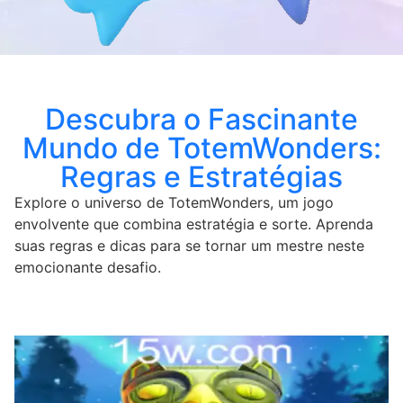
Descubra o Fascinante
Mundo de TotemWonders:
Regras e Estratégias
Explore o universo de TotemWonders, um jogo
envolvente que combina estratégia e sorte. Aprenda
suas regras e dicas para se tornar um mestre neste
emocionante desafio.