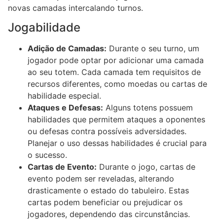
novas camadas intercalando turnos.
Jogabilidade
Adição de Camadas:
Durante o seu turno, um
jogador pode optar por adicionar uma camada
ao seu totem. Cada camada tem requisitos de
recursos diferentes, como moedas ou cartas de
habilidade especial.
Ataques e Defesas:
Alguns totens possuem
habilidades que permitem ataques a oponentes
ou defesas contra possíveis adversidades.
Planejar o uso dessas habilidades é crucial para
o sucesso.
Cartas de Evento:
Durante o jogo, cartas de
evento podem ser reveladas, alterando
drasticamente o estado do tabuleiro. Estas
cartas podem beneficiar ou prejudicar os
jogadores, dependendo das circunstâncias.