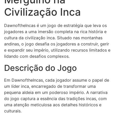
Civilização Inca
DawnoftheIncas é um jogo de estratégia que leva os
jogadores a uma imersão completa na rica história e
cultura da civilização inca. Situado nas montanhas
andinas, o jogo desafia os jogadores a construir, gerir
e expandir seu império, utilizando recursos limitados e
lidando com desafios complexos.
Descrição do Jogo
Em DawnoftheIncas, cada jogador assume o papel de
um líder inca, encarregado de transformar uma
pequena aldeia em um poderoso império. A narrativa
do jogo captura a essência das tradições incas, com
uma atenção meticulosa aos detalhes históricos e
culturais.