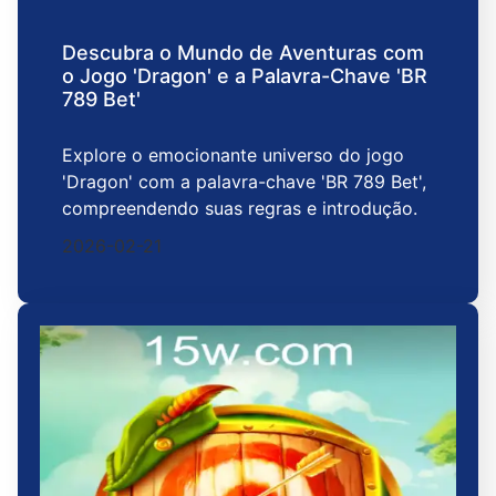
Descubra o Mundo de Aventuras com
o Jogo 'Dragon' e a Palavra-Chave 'BR
789 Bet'
Explore o emocionante universo do jogo
'Dragon' com a palavra-chave 'BR 789 Bet',
compreendendo suas regras e introdução.
2026-02-21