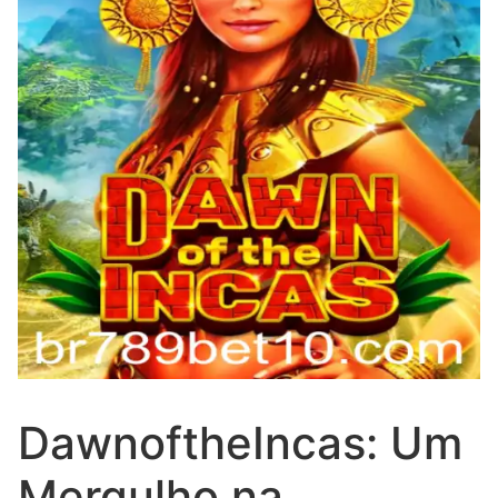
DawnoftheIncas: Um
Mergulho na