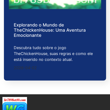
Explorando o Mundo de
TheChickenHouse: Uma Aventura
Emocionante
Descubra tudo sobre o jogo
TheChickenHouse, suas regras e como ele
está inserido no contexto atual.
2026-04-02