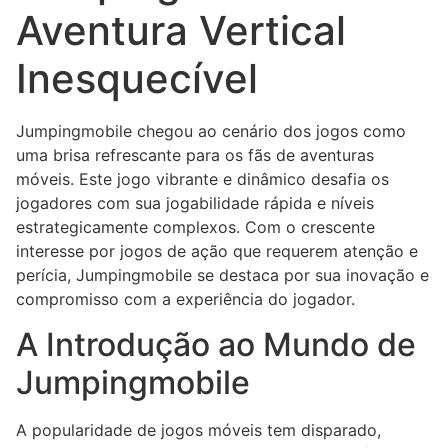
Aventura Vertical
Inesquecível
Jumpingmobile chegou ao cenário dos jogos como
uma brisa refrescante para os fãs de aventuras
móveis. Este jogo vibrante e dinâmico desafia os
jogadores com sua jogabilidade rápida e níveis
estrategicamente complexos. Com o crescente
interesse por jogos de ação que requerem atenção e
perícia, Jumpingmobile se destaca por sua inovação e
compromisso com a experiência do jogador.
A Introdução ao Mundo de
Jumpingmobile
A popularidade de jogos móveis tem disparado,