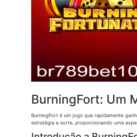
BurningFort: Um 
BurningFort é um jogo que rapidamente ganh
estratégia e sorte, proporcionando uma exper
Introdução a BurningF