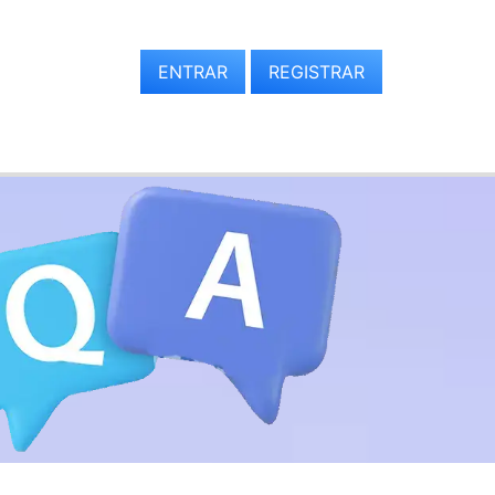
ENTRAR
REGISTRAR