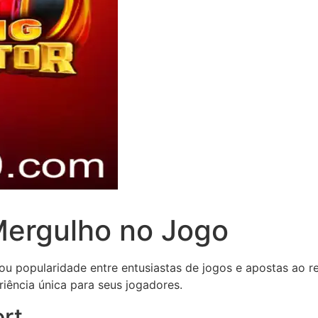
Mergulho no Jogo
ou popularidade entre entusiastas de jogos e apostas ao 
iência única para seus jogadores.
ort