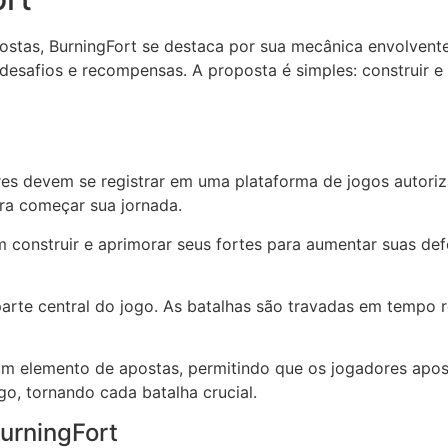
as, BurningFort se destaca por sua mecânica envolvente 
desafios e recompensas. A proposta é simples: construir e
res devem se registrar em uma plataforma de jogos autoriz
ara começar sua jornada.
construir e aprimorar seus fortes para aumentar suas de
arte central do jogo. As batalhas são travadas em tempo r
um elemento de apostas, permitindo que os jogadores apos
, tornando cada batalha crucial.
urningFort