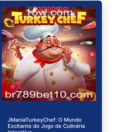
JManiaTurkeyChef: O Mundo
Excitante do Jogo de Culinária