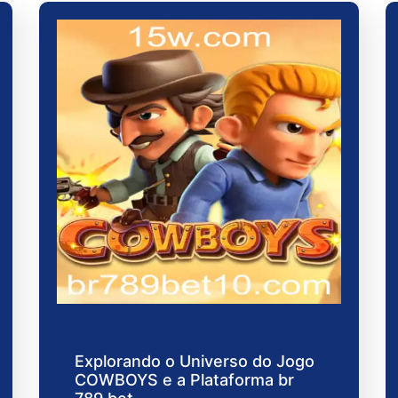
Explorando o Universo do Jogo
COWBOYS e a Plataforma br