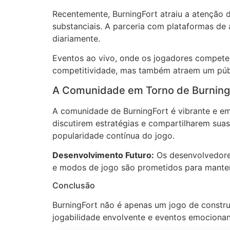
Recentemente, BurningFort atraiu a atenção 
substanciais. A parceria com plataformas de
diariamente.
Eventos ao vivo, onde os jogadores compete
competitividade, mas também atraem um públi
A Comunidade em Torno de Burning
A comunidade de BurningFort é vibrante e e
discutirem estratégias e compartilharem sua
popularidade contínua do jogo.
Desenvolvimento Futuro:
Os desenvolvedores
e modos de jogo são prometidos para manter 
Conclusão
BurningFort não é apenas um jogo de constru
jogabilidade envolvente e eventos emocionan