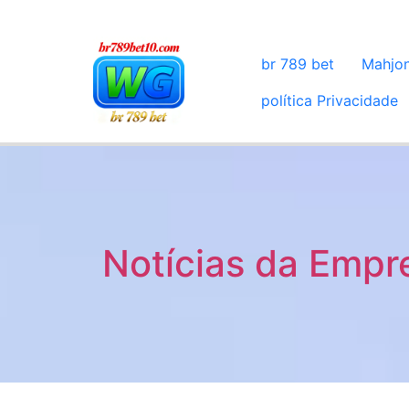
br 789 bet
Mahjo
política Privacidade
Notícias da Empr