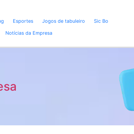
ng
Esportes
Jogos de tabuleiro
Sic Bo
Notícias da Empresa
esa