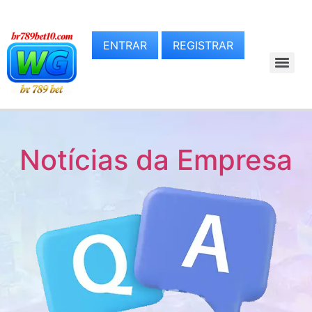
ENTRAR
REGISTRAR
Notícias da Empresa