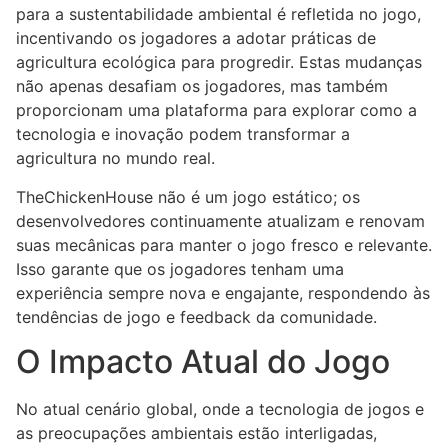
para a sustentabilidade ambiental é refletida no jogo,
incentivando os jogadores a adotar práticas de
agricultura ecológica para progredir. Estas mudanças
não apenas desafiam os jogadores, mas também
proporcionam uma plataforma para explorar como a
tecnologia e inovação podem transformar a
agricultura no mundo real.
TheChickenHouse não é um jogo estático; os
desenvolvedores continuamente atualizam e renovam
suas mecânicas para manter o jogo fresco e relevante.
Isso garante que os jogadores tenham uma
experiência sempre nova e engajante, respondendo às
tendências de jogo e feedback da comunidade.
O Impacto Atual do Jogo
No atual cenário global, onde a tecnologia de jogos e
as preocupações ambientais estão interligadas,