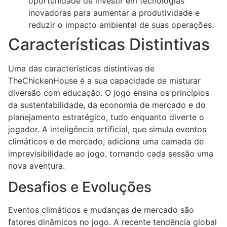
oportunidade de investir em tecnologias
inovadoras para aumentar a produtividade e
reduzir o impacto ambiental de suas operações.
Características Distintivas
Uma das características distintivas de
TheChickenHouse é a sua capacidade de misturar
diversão com educação. O jogo ensina os princípios
da sustentabilidade, da economia de mercado e do
planejamento estratégico, tudo enquanto diverte o
jogador. A inteligência artificial, que simula eventos
climáticos e de mercado, adiciona uma camada de
imprevisibilidade ao jogo, tornando cada sessão uma
nova aventura.
Desafios e Evoluções
Eventos climáticos e mudanças de mercado são
fatores dinâmicos no jogo. A recente tendência global