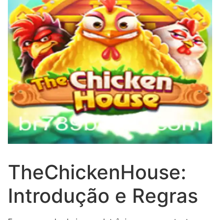
TheChickenHouse:
Introdução e Regras