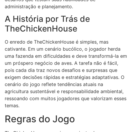
administração e planejamento.
A História por Trás de
TheChickenHouse
O enredo de TheChickenHouse é simples, mas
cativante. Em um cenário bucólico, o jogador herda
uma fazenda em dificuldades e deve transformá-la em
um próspero negócio de aves. A tarefa não é fácil,
pois cada dia traz novos desafios e surpresas que
exigem decisões rápidas e estratégias adaptativas. O
cenário do jogo reflete tendências atuais na
agricultura sustentável e responsabilidade ambiental,
ressoando com muitos jogadores que valorizam esses
temas.
Regras do Jogo