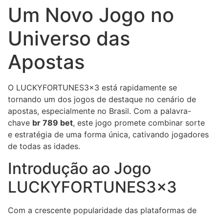
Um Novo Jogo no
Universo das
Apostas
O LUCKYFORTUNES3x3 está rapidamente se
tornando um dos jogos de destaque no cenário de
apostas, especialmente no Brasil. Com a palavra-
chave
br 789 bet
, este jogo promete combinar sorte
e estratégia de uma forma única, cativando jogadores
de todas as idades.
Introdução ao Jogo
LUCKYFORTUNES3x3
Com a crescente popularidade das plataformas de