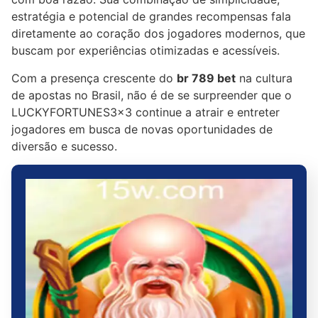
estratégia e potencial de grandes recompensas fala
diretamente ao coração dos jogadores modernos, que
buscam por experiências otimizadas e acessíveis.
Com a presença crescente do
br 789 bet
na cultura
de apostas no Brasil, não é de se surpreender que o
LUCKYFORTUNES3x3 continue a atrair e entreter
jogadores em busca de novas oportunidades de
diversão e sucesso.