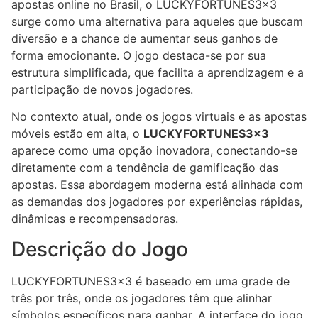
apostas online no Brasil, o LUCKYFORTUNES3x3
surge como uma alternativa para aqueles que buscam
diversão e a chance de aumentar seus ganhos de
forma emocionante. O jogo destaca-se por sua
estrutura simplificada, que facilita a aprendizagem e a
participação de novos jogadores.
No contexto atual, onde os jogos virtuais e as apostas
móveis estão em alta, o
LUCKYFORTUNES3x3
aparece como uma opção inovadora, conectando-se
diretamente com a tendência de gamificação das
apostas. Essa abordagem moderna está alinhada com
as demandas dos jogadores por experiências rápidas,
dinâmicas e recompensadoras.
Descrição do Jogo
LUCKYFORTUNES3x3 é baseado em uma grade de
três por três, onde os jogadores têm que alinhar
símbolos específicos para ganhar. A interface do jogo