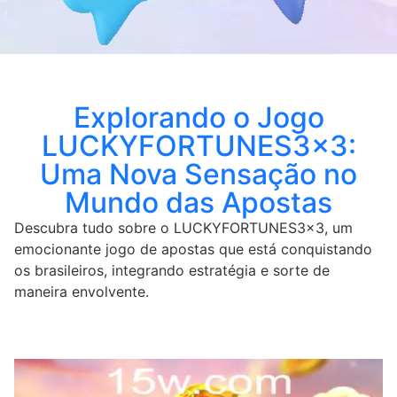
Explorando o Jogo
LUCKYFORTUNES3x3:
Uma Nova Sensação no
Mundo das Apostas
Descubra tudo sobre o LUCKYFORTUNES3x3, um
emocionante jogo de apostas que está conquistando
os brasileiros, integrando estratégia e sorte de
maneira envolvente.