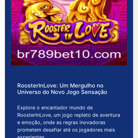
RoosterInLove: Um Mergulho no
Universo do Novo Jogo Sensação
Explore o encantador mundo de
RoosterInLove, um jogo repleto de aventura
e emoção, onde as regras inovadoras
prometem desafiar até os jogadores mais
experientes.