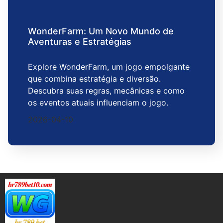
WonderFarm: Um Novo Mundo de
Aventuras e Estratégias
Explore WonderFarm, um jogo empolgante
que combina estratégia e diversão.
Descubra suas regras, mecânicas e como
os eventos atuais influenciam o jogo.
2026-04-10