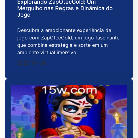
Explorando ZapOtecGold: Um
Mergulho nas Regras e Dinâmica do
Jogo
Descubra a emocionante experiência de
jogo com ZapOtecGold, um jogo fascinante
que combina estratégia e sorte em um
ambiente virtual imersivo.
2026-04-30